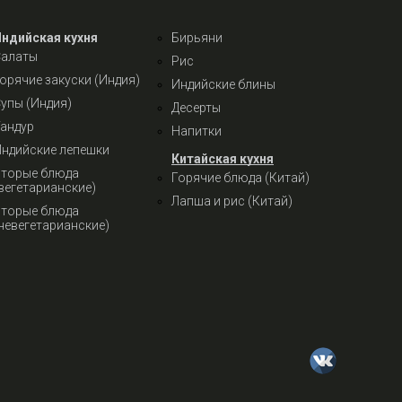
Индийская кухня
Бирьяни
Салаты
Рис
орячие закуски (Индия)
Индийские блины
упы (Индия)
Десерты
андур
Напитки
ндийские лепешки
Китайская кухня
торые блюда
Горячие блюда (Китай)
вегетарианские)
Лапша и рис (Китай)
торые блюда
невегетарианские)