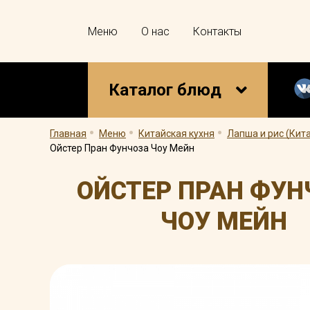
Меню
О нас
Контакты
Каталог блюд
.
.
.
Главная
Меню
Китайская кухня
Лапша и рис (Кит
Ойстер Пран Фунчоза Чоу Мейн
ОЙСТЕР ПРАН ФУН
ЧОУ МЕЙН