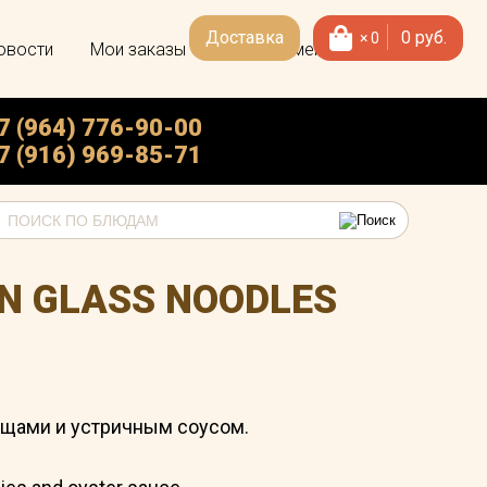
Доставка
0
руб.
×
0
овости
Мои заказы
Скачать меню
7 (964) 776-90-00
7 (916) 969-85-71
N GLASS NOODLES
ощами и устричным соусом.