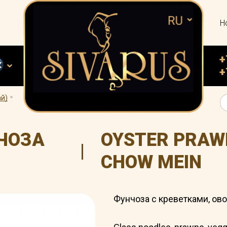
Н
+
+
.
ай)
ЧОЗА
OYSTER PRAW
|
CHOW MEIN
Фунчоза с креветками, ов