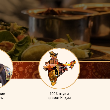
жие
100% вкус и
ты
аромат Индии