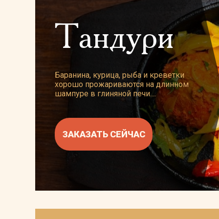
Tандури
Баранина, курица, рыба и креветки
хорошо прожариваются на длинном
шампуре в глиняной печи....
ЗАКАЗАТЬ СЕЙЧАС