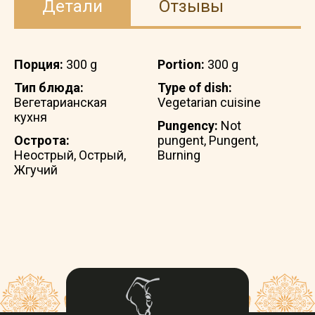
Детали
Отзывы
Порция:
300 g
Portion:
300 g
Тип блюда:
Type of dish:
Вегетарианская
Vegetarian cuisine
кухня
Pungency:
Not
Острота:
pungent, Pungent,
Неострый, Острый,
Burning
Жгучий