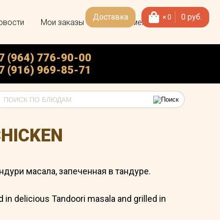
Доставка
0
руб.
×
0
овости
Мои заказы
Скачать меню
7 (964) 776-90-00
7 (916) 969-85-71
CHICKEN
ндури масала, запеченная в тандуре.
in delicious Tandoori masala and grilled in