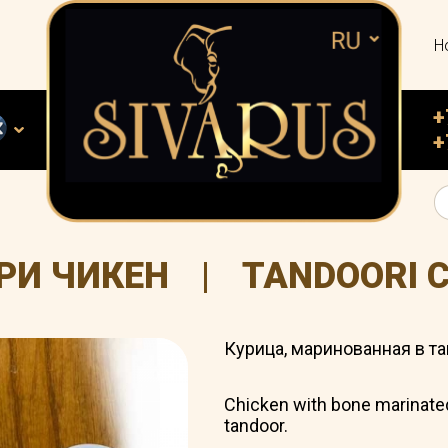
Н
+
+
РИ ЧИКЕН
|
TANDOORI 
Курица, маринованная в та
Chicken with bone marinated 
tandoor.