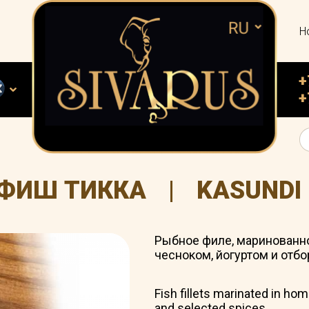
Н
+
+
 ФИШ ТИККА
|
KASUNDI 
Рыбное филе, маринованн
чесноком, йогуртом и отб
Fish fillets marinated in ho
and selected spices.