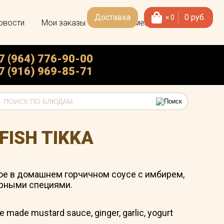
Доставка
0
руб.
×
0
овости
Мои заказы
Скачать меню
7 (964) 776-90-00
7 (916) 969-85-71
FISH TIKKA
ое в домашнем горчичном соусе с имбирем,
орными специями.
me made mustard sauce, ginger, garlic, yogurt