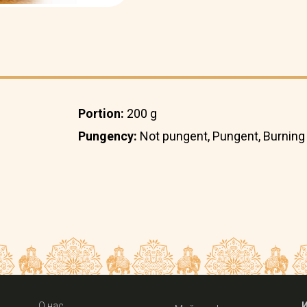
Portion:
200 g
Pungency:
Not pungent, Pungent, Burning
О нас