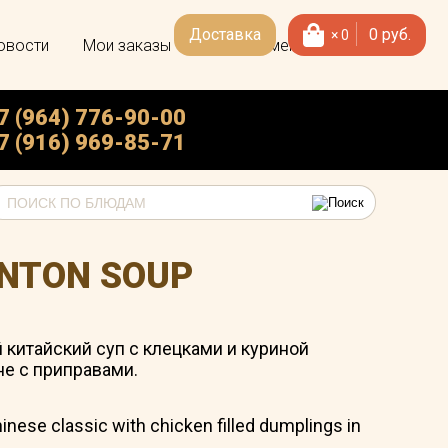
Доставка
0
руб.
×
0
овости
Мои заказы
Скачать меню
7 (964) 776-90-00
7 (916) 969-85-71
NTON SOUP
китайский суп с клецками и куриной
не с приправами.
inese classic with chicken filled dumplings in