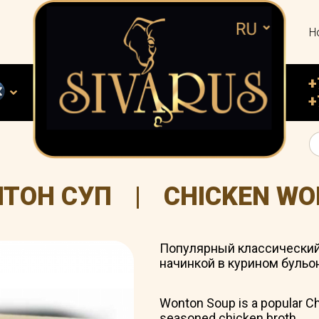
Н
+
+
НТОН СУП
|
CHICKEN WO
Популярный классический 
начинкой в курином бульо
Wonton Soup is a popular Ch
seasoned chicken broth.