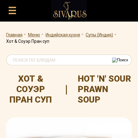
.
.
.
.
Главная
Меню
Индийская кухня
Супы (Индия)
Хот & Соуэр Пран суп
ХОТ &
HOT 'N' SOUR
|
СОУЭР
PRAWN
ПРАН СУП
SOUP